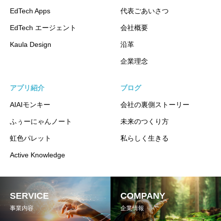
EdTech Apps
代表ごあいさつ
EdTech エージェント
会社概要
Kaula Design
沿革
企業理念
アプリ紹介
ブログ
AIAIモンキー
会社の裏側ストーリー
ふぅーにゃんノート
未来のつくり方
虹色パレット
私らしく生きる
Active Knowledge
SERVICE
COMPANY
事業内容
企業情報