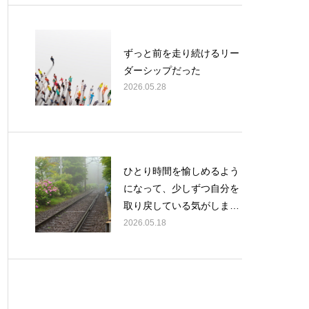
ずっと前を走り続けるリー
ダーシップだった
2026.05.28
ひとり時間を愉しめるよう
になって、少しずつ自分を
取り戻している気がしま
す。
2026.05.18