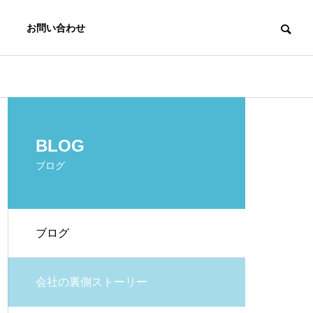
お問い合わせ
会社の裏側ストーリー
私らしく生きる
BLOG
ブログ
ブログ
ずっと前を走り続けるリーダ
ひとり時間を
ーシップだった
なって、少し
会社の裏側ストーリー
戻している気