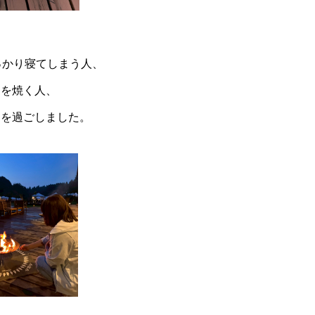
っかり寝てしまう人、
ロを焼く人、
間を過ごしました。