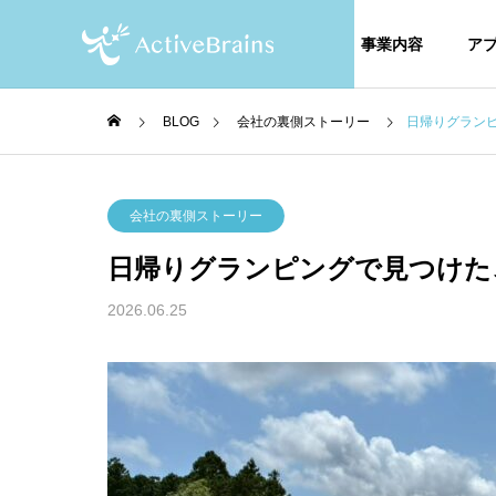
事業内容
ア
BLOG
会社の裏側ストーリー
日帰りグラン
未来のつくり方
会社の
会社の裏側ストーリー
日帰りグランピングで見つけた
BLOG
ブログ
2026.06.25
って大
忙しい時代だからこそ、「心
日帰り
に気づ
の余白」を大切にしたい
た、大