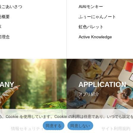
表ごあいさつ
AIAIモンキー
社概要
ふぅーにゃんノート
革
虹色パレット
業理念
Active Knowledge
ANY
APPLICATION
アプリ紹介
ookie を使用しています。Cookie の利用は任意であり、いつでも設
同意する
同意しない
情報セキュリティ基本方針
認証資格
サイト利用規約