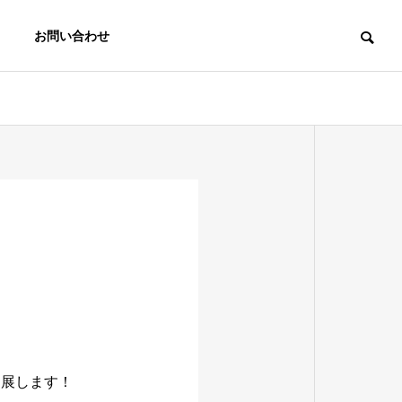
お問い合わせ
会社の裏側ストーリー
私らしく生きる
ずっと前を走り続けるリーダ
ひとり時間を
ーシップだった
なって、少し
戻している気
出展します！