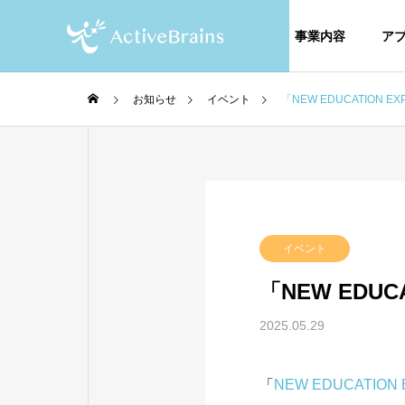
事業内容
ア
お知らせ
イベント
「NEW EDUCATION 
未来のつくり方
会社の
BLOG
イベント
ブログ
「NEW EDUC
2025.05.29
って大
忙しい時代だからこそ、「心
日帰り
に気づ
の余白」を大切にしたい
た、大
「
NEW EDUCATION 